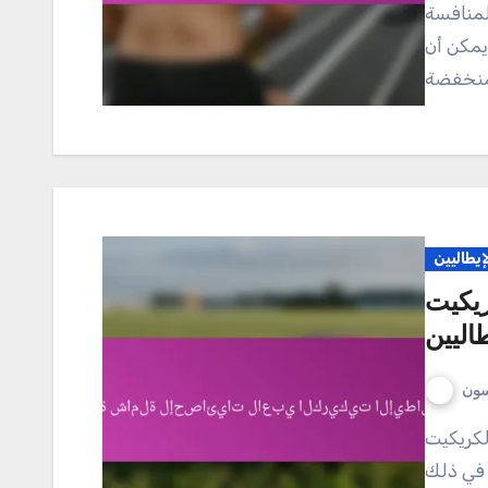
لمنافسة
يمكن أن
إيطاليين
ريكيت
طاليين
سون
 في ذلك