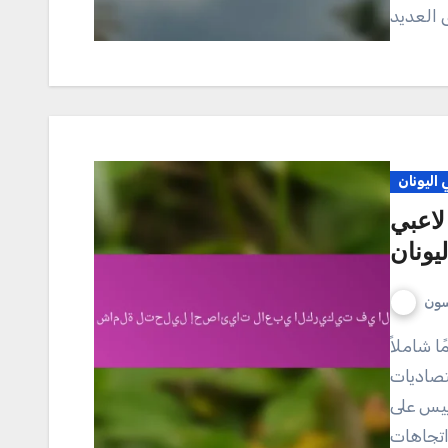
اليونان
لاعبي
يونان
سون
تصاديات
ييس على