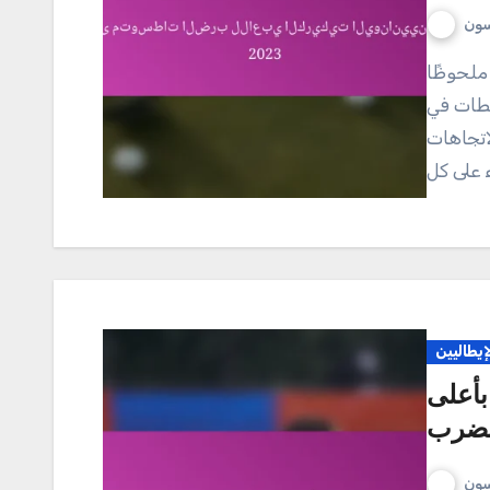
سون
طات في
اتجاهات
إيطاليين
بأعلى
لضرب
سون