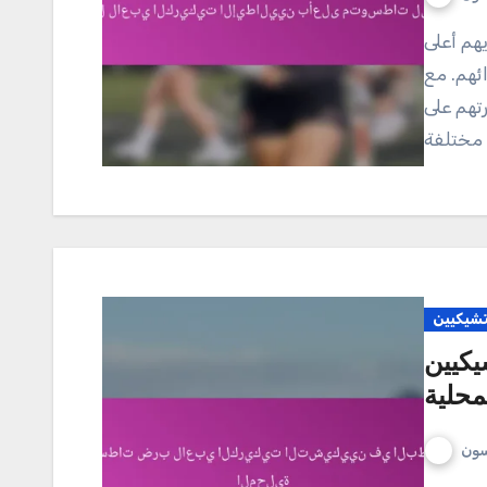
ئهم. مع
ن قدرتهم على
تشيكيين
كيين
محلية
سون