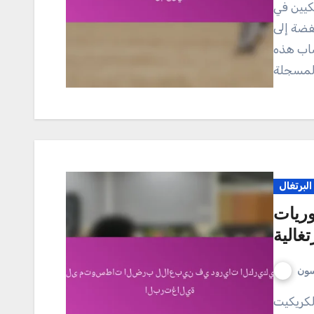
فضة إلى
ساب هذه
لبرتغال
ريات
غالية
سون