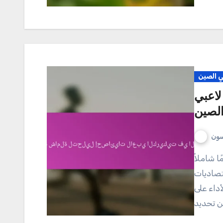
ي الصين
لاعبي
الصين
سون
تصاديات
داء على