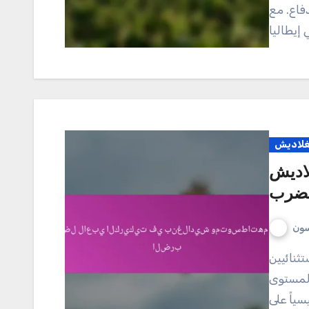
فاع. مع
نغلاديش
لاديش
لضرب
سون
المستوى
ياً على