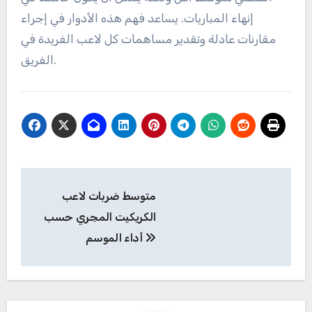
الصيغتين. قد يشير اللاعب الذي يتفوق في الدوريات
المحلية ولكنه يواجه صعوبة في المباريات الدولية إلى
الحاجة إلى مزيد من التطوير أو الخبرة. ضع في اعتبارك
عوامل مثل ضغط المباراة وجودة المنافس عند إجراء
المقارنات.
فهم أدوار اللاعبين وتأثيرها على
الإحصائيات
يؤثر دور كل لاعب كريكيت – ضارب، رامي، أو لاعب شامل
– بشكل كبير على إحصائياته. غالبًا ما يتم الحكم على
الضاربين بناءً على النقاط المسجلة، بينما يتم تقييم الرماة
بناءً على الأوتار المأخوذة ومعدلات الاقتصاد. يجب تقييم
اللاعبين الشاملين على كلا الجانبين.