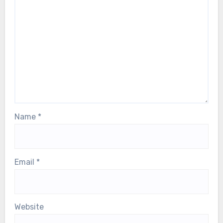
Related Post
إحصائيات لاعب الكريكيت المجري
متوسط ضربات لاعب الكريكيت المجري حسب
أداء الموسم
صموئيل غرايسون
27/11/2025
Leave a Reply
Your email address will not be published.
Required
fields are marked
*