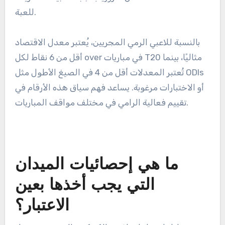
تقييم معدلات الاقتصاد في صيغ
مختلفة
معدل الاقتصاد هو متوسط عدد النقاط التي تم السماح
بها لكل over تم رميه، وهو أمر حاسم لتقييم قدرة الرامي
على تقييد التسجيل. في صيغ مثل T20، يكون معدل
الاقتصاد المنخفض ضروريًا بسبب الطبيعة السريعة
للعبة.
بالنسبة للاعبي الرمي المجريين، يُعتبر معدل الاقتصاد
أقل من 6 نقاط لكل over في مباريات T20 مثاليًا، بينما
تُعتبر المعدلات أقل من 4 في الصيغ الأطول مثل ODIs
أو الاختبارات مرغوبة. يساعد فهم سياق هذه الأرقام في
تقييم فعالية الرامي في مختلف مواقف المباريات.