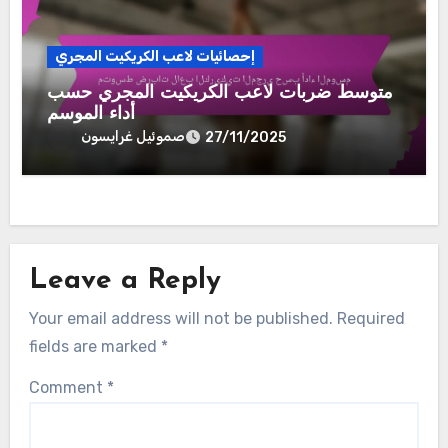
صموئيل غرايسون
By
محلل كريكيت شغوف، قضى صموئيل غرايسون أكثر من عقد
من الزمن في دراسة إحصائيات اللاعبين وأداء المباريات.
بفضل عينه الثاقبة للتفاصيل، يقدم رؤى حول معدلات الضرب
والرمي، مما يساعد المشجعين واللاعبين على فهم اللعبة
بشكل أفضل. بدأت حبه للكريكيت في الطفولة، والآن يشارك
خبرته من خلال مقالات جذابة وتحليلات مدفوعة بالبيانات.