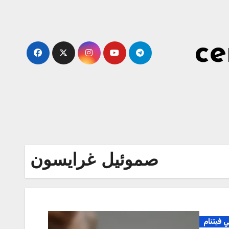
Skip
to
content
ce
صموئيل غرايسون
 فيتنام