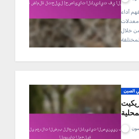
 معدلات
من خلال
ي الصين
ريكيت
محلية
سون