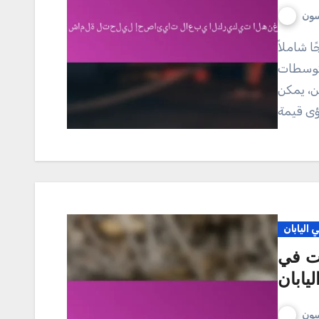
سون
متوسطات
ن، يمكن
اليابان
يت في
ليابان
سون