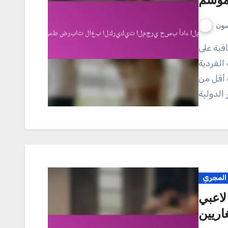
موسم
سون
الفردية
 أقل من
 المجري
لاعبي
اريين