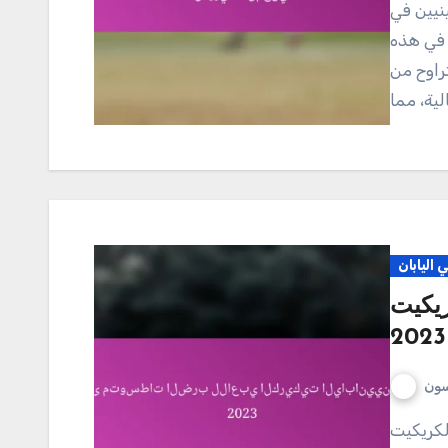
 في هذه
تراوح من
اليابان
يكيت
سون