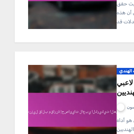
حيث حقق
 أن هذه
 الهندي
لاعبي
نديين
سون
لهنديين