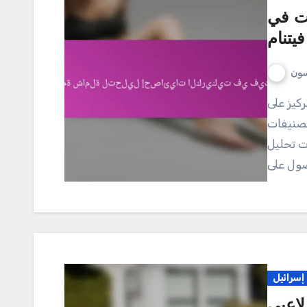
يت في
فيتنام
سون
وتصنيفات
ت تحليل
إسرائيل
لاعبي