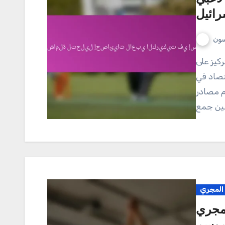
رائيل
سون
تصاد في
م مصادر
 المجري
مجري