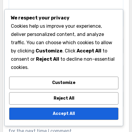
We respect your privacy
Cookies help us improve your experience,
deliver personalized content, and analyze
Name
*
traffic. You can choose which cookies to allow
by clicking
Customize
. Click
Accept All
to
consent or
Reject All
to decline non-essential
Email
*
cookies.
Customize
Website
Reject All
Accept All
Save my name, email, and website in this browser
for the next time I comment.